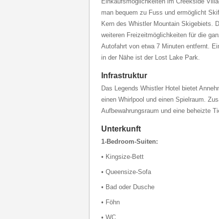
Einkaufsmöglichkeiten im Creekside Villa
man bequem zu Fuss und ermöglicht Skif
Kern des Whistler Mountain Skigebiets. 
weiteren Freizeitmöglichkeiten für die gan
Autofahrt von etwa 7 Minuten entfernt. E
in der Nähe ist der Lost Lake Park.
Infrastruktur
Das Legends Whistler Hotel bietet Annehm
einen Whirlpool und einen Spielraum. Zusä
Aufbewahrungsraum und eine beheizte Ti
Unterkunft
1-Bedroom-Suiten:
• Kingsize-Bett
• Queensize-Sofa
• Bad oder Dusche
• Föhn
• WC