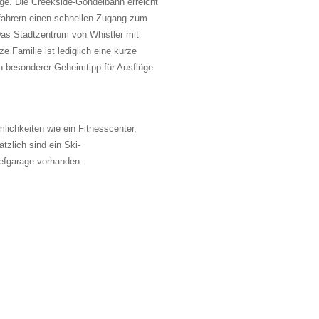
ge. Die Creekside-Gondelbahn erreicht
ahrern einen schnellen Zugang zum
Das Stadtzentrum von Whistler mit
ze Familie ist lediglich eine kurze
in besonderer Geheimtipp für Ausflüge
lichkeiten wie ein Fitnesscenter,
tzlich sind ein Ski-
efgarage vorhanden.