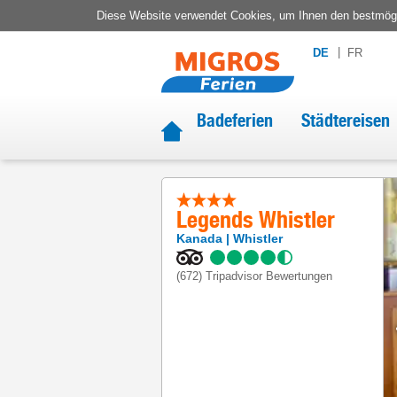
Diese Website verwendet Cookies, um Ihnen den bestmögli
DE
FR
Badeferien
Städtereisen
Legends Whistler
Kanada
Whistler
(672)
Tripadvisor Bewertungen