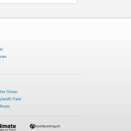
kt
gram
cher Ozean
yland® Paris
Minute