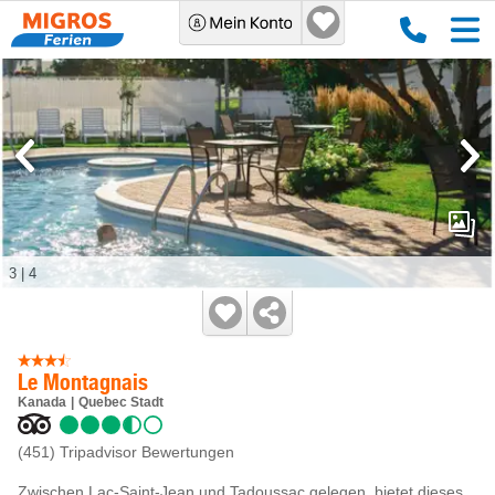
3
|
4
Le Montagnais
Kanada
Quebec Stadt
(451)
Tripadvisor Bewertungen
Zwischen Lac-Saint-Jean und Tadoussac gelegen, bietet dieses