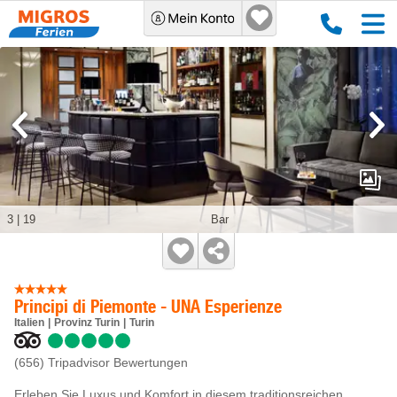
3
|
19
Bar
Principi di Piemonte - UNA Esperienze
Italien
Provinz Turin
Turin
(656)
Tripadvisor Bewertungen
Erleben Sie Luxus und Komfort in diesem traditionsreichen