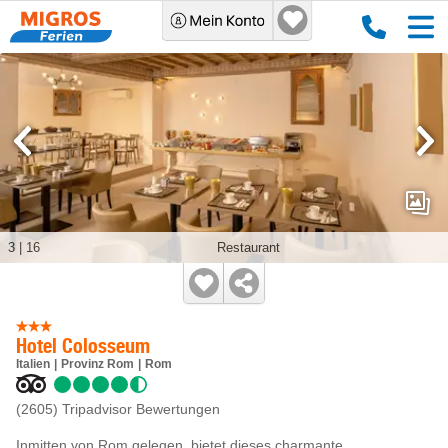
3
|
16
Restaurant
Hotel Colosseum
Italien
Provinz Rom
Rom
(2605)
Tripadvisor Bewertungen
Inmitten von Rom gelegen, bietet dieses charmante