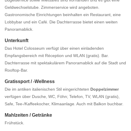
Bügelservice sowie Mietsafes sind vorhanden und es gibt eine
Geldwechselstube. Zimmerservice wird angeboten.
Gastronomische Einrichtungen beinhalten ein Restaurant, eine
Lobbybar und ein Café. Die Dachterrasse bietet einen weiten
Panoramablick.
Unterkunft
Das Hotel Colosseum verfügt über einen einladenden
Empfangsbereich mit Réception und WLAN (gratis). Bar.
Dachterrasse mit spektakulärem Panoramablick auf die Stadt und
Rooftop-Bar.
Gratissport / -Wellness
Die im antiken italienischen Stil eingerichteten
Doppelzimmer
verfügen über Dusche, WC, Föhn; Telefon, TV, WLAN (gratis),
Safe, Tee-/Kaffeekocher, Klimaanlage. Auch mit Balkon buchbar.
Mahlzeiten / Getränke
Frühstück.