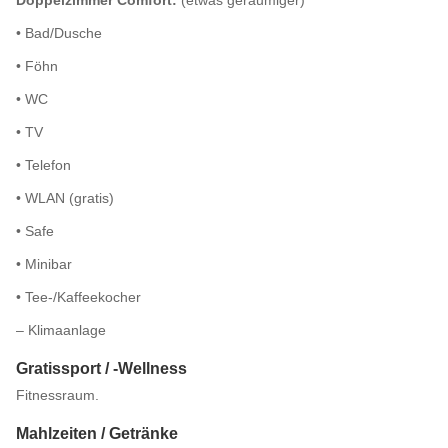
Doppelzimmer Comfort:
(etwas geräumiger)
• Bad/Dusche
• Föhn
• WC
• TV
• Telefon
• WLAN (gratis)
• Safe
• Minibar
• Tee-/Kaffeekocher
– Klimaanlage
Gratissport / -Wellness
Fitnessraum.
Mahlzeiten / Getränke