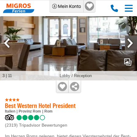
3
|
11
Lobby / Réception
Best Western Hotel President
Italien
Provinz Rom
Rom
(2319)
Tripadvisor Bewertungen
Im Herzen Roms gelegen, bietet dieses Viersternehotel der Best-