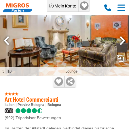
3
|
18
Lounge
Art Hotel Commercianti
Italien
Provinz Bologna
Bologna
(992)
Tripadvisor Bewertungen
Im Herzen der Altstadt gelegen, verbindet dieses historische