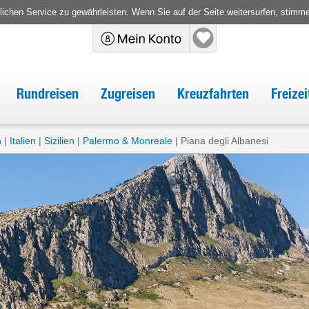
chen Service zu gewährleisten. Wenn Sie auf der Seite weitersurfen, stimm
Rundreisen
Zugreisen
Kreuzfahrten
Freize
n
Italien
Sizilien
Palermo & Monreale
Piana degli Albanesi