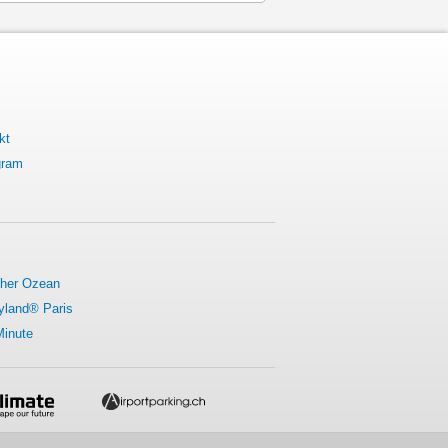
kt
gram
cher Ozean
yland® Paris
Minute