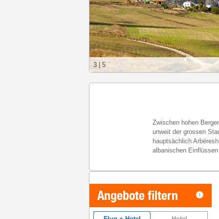
3
|
5
Zwischen hohen Bergen 
unweit der grossen Sta
hauptsächlich Arbëresh
albanischen Einflüssen 
Angebote filtern
Flug + Hotel
Hotel