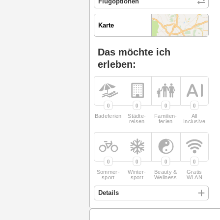
Karte
Das möchte ich
erleben:
0
0
0
0
Badeferien
Städte­
Familien­
All
reisen
ferien
Inclusive
0
0
0
0
Sommer­
Winter­
Beauty &
Gratis
sport
sport
Wellness
WLAN