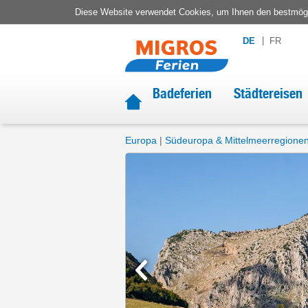
Diese Website verwendet Cookies, um Ihnen den bestmögli
DE
FR
Badeferien
Städtereisen
Europa
Südeuropa & Mittelmeerregione