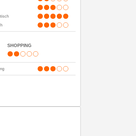
tisch
ch
SHOPPING
ing