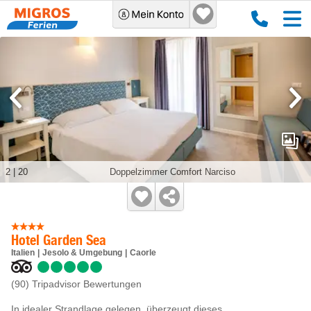
2
|
20
Doppelzimmer Comfort Narciso
Hotel Garden Sea
Italien
Jesolo & Umgebung
Caorle
(90)
Tripadvisor Bewertungen
In idealer Strandlage gelegen, überzeugt dieses