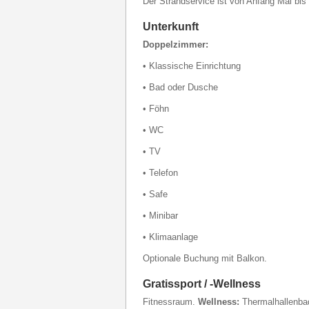
Der Strandservice ist von Anfang Mai bis 
Unterkunft
Doppelzimmer:
• Klassische Einrichtung
• Bad oder Dusche
• Föhn
• WC
• TV
• Telefon
• Safe
• Minibar
• Klimaanlage
Optionale Buchung mit Balkon.
Gratissport / -Wellness
Fitnessraum.
Wellness:
Thermalhallenbad