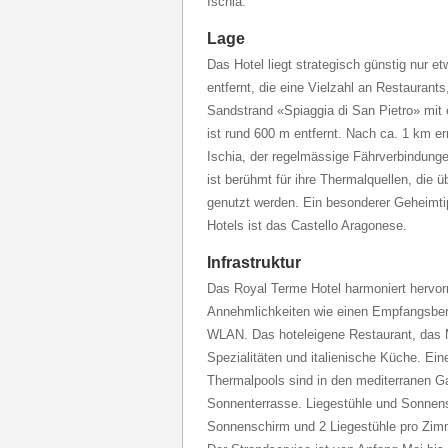
Ischia.
Lage
Das Hotel liegt strategisch günstig nur 
entfernt, die eine Vielzahl an Restaurant
Sandstrand «Spiaggia di San Pietro» mit 
ist rund 600 m entfernt. Nach ca. 1 km e
Ischia, der regelmässige Fährverbindunge
ist berühmt für ihre Thermalquellen, die ü
genutzt werden. Ein besonderer Geheimtip
Hotels ist das Castello Aragonese.
Infrastruktur
Das Royal Terme Hotel harmoniert hervor
Annehmlichkeiten wie einen Empfangsber
WLAN. Das hoteleigene Restaurant, das M
Spezialitäten und italienische Küche. Ein
Thermalpools sind in den mediterranen Gar
Sonnenterrasse. Liegestühle und Sonnen
Sonnenschirm und 2 Liegestühle pro Zim