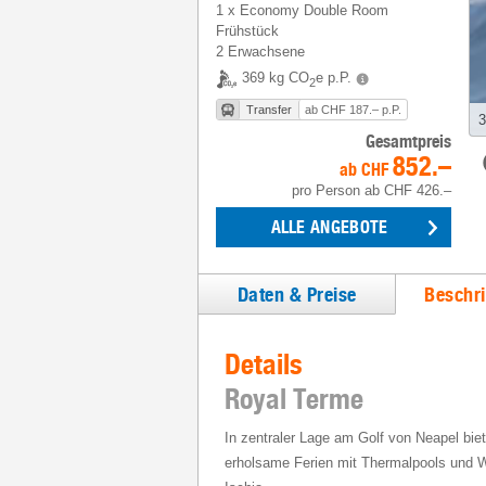
1
x
Economy Double Room
Frühstück
2 Erwachsene
369 kg CO
e p.P.
2
Transfer
ab CHF 187.– p.P.
3
Gesamtpreis
852.–
ab
CHF
pro Person
ab
CHF 426.–
ALLE ANGEBOTE
Daten & Preise
Beschr
Details
Royal Terme
In zentraler Lage am Golf von Neapel biet
erholsame Ferien mit Thermalpools und W