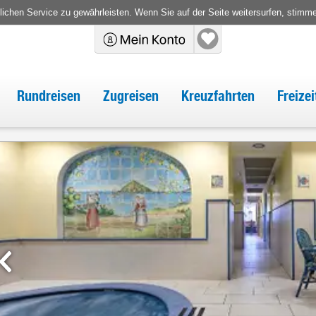
chen Service zu gewährleisten. Wenn Sie auf der Seite weitersurfen, stimm
Rundreisen
Zugreisen
Kreuzfahrten
Freize