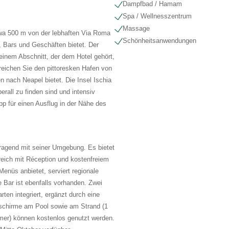
Dampfbad / Hamam
Spa / Wellnesszentrum
Massage
etwa 500 m von der lebhaften Via Roma
Schönheits​anwendungen
s, Bars und Geschäften bietet. Der
einem Abschnitt, der dem Hotel gehört,
rreichen Sie den pittoresken Hafen von
n nach Neapel bietet. Die Insel Ischia
berall zu finden sind und intensiv
p für einen Ausflug in der Nähe des
ragend mit seiner Umgebung. Es bietet
eich mit Réception und kostenfreiem
enüs anbietet, serviert regionale
e Bar ist ebenfalls vorhanden. Zwei
ten integriert, ergänzt durch eine
schirme am Pool sowie am Strand (1
mer) können kostenlos genutzt werden.