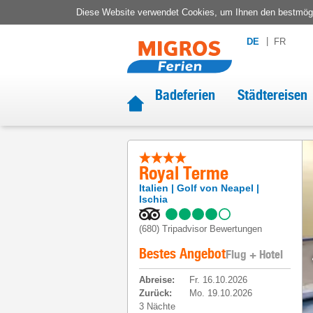
Diese Website verwendet Cookies, um Ihnen den bestmögli
DE
FR
Badeferien
Städtereisen
Royal Terme
Italien
Golf von Neapel
Ischia
(680)
Tripadvisor Bewertungen
Bestes Angebot
Flug + Hotel
Abreise
:
Fr. 16.10.2026
Zurück
:
Mo. 19.10.2026
3 Nächte