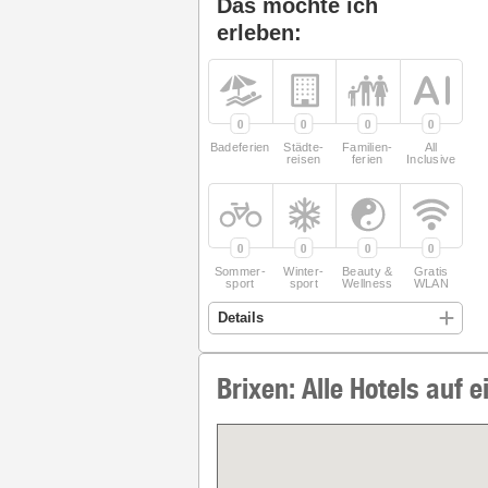
Das möchte ich
erleben:
0
0
0
0
Badeferien
Städte­
Familien­
All
reisen
ferien
Inclusive
0
0
0
0
Sommer­
Winter­
Beauty &
Gratis
sport
sport
Wellness
WLAN
Brixen: Alle Hotels auf e