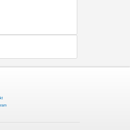
kt
gram