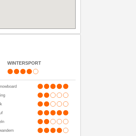
WINTER​SPORT
Snowboard
ding
rk
uf
eln
wandern