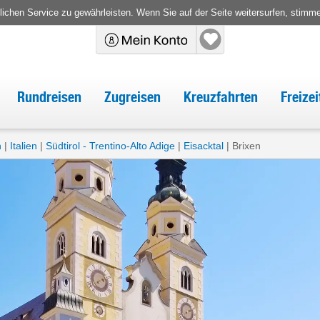
chen Service zu gewährleisten. Wenn Sie auf der Seite weitersurfen, stimm
Rundreisen
Zugreisen
Kreuzfahrten
Freize
n
Italien
Südtirol - Trentino-Alto Adige
Eisacktal
Brixen