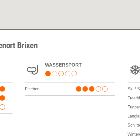
enort Brixen
WASSERSPORT
Fischen
Ski / 
Freeri
Funpa
Langla
Schlitt
Winter