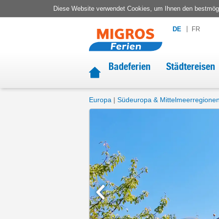
Diese Website verwendet Cookies, um Ihnen den bestmögli
DE
FR
Badeferien
Städtereisen
Europa
Südeuropa & Mittelmeerregione