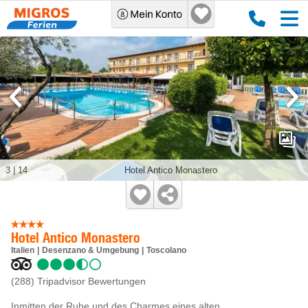
3
|
14
Hotel Antico Monastero
Hotel Antico Monastero
Italien
Desenzano & Umgebung
Toscolano
(288)
Tripadvisor Bewertungen
Inmitten der Ruhe und des Charmes eines alten