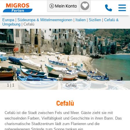
Europa
Südeuropa & Mittelmeerregionen
Italien
Sizilien
Cefalù &
Umgebung
Cefalù
1
|
1
Cefalù
Cefalù
Cefalù ist die Stadt zwischen Fels und Meer. Gäste zieht sie mit
wechselnden Farben, Vielfältigkeit und Geschichte in ihren Bann. Das
charismatische Stadtzentrum lädt zum Flanieren und die
nahegelegenen Strände zum Sonne tanken ein.