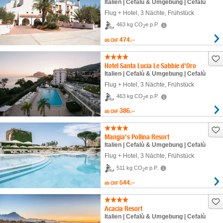
Italien | Cefalù & Umgebung | Cefalù
Flug + Hotel
,
3 Nächte
, Frühstück
463 kg CO
e p.P.
2
474.–
ab
CHF
Hotel Santa Lucia Le Sabbie d'Oro
Italien | Cefalù & Umgebung | Cefalù
Flug + Hotel
,
3 Nächte
, Frühstück
463 kg CO
e p.P.
2
386.–
ab
CHF
Mangia's Pollina Resort
Italien | Cefalù & Umgebung | Cefalù
Flug + Hotel
,
3 Nächte
, Frühstück
511 kg CO
e p.P.
2
544.–
ab
CHF
Acacia Resort
Italien | Cefalù & Umgebung | Cefalù