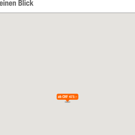
 einen Blick
ab
CHF 473.–