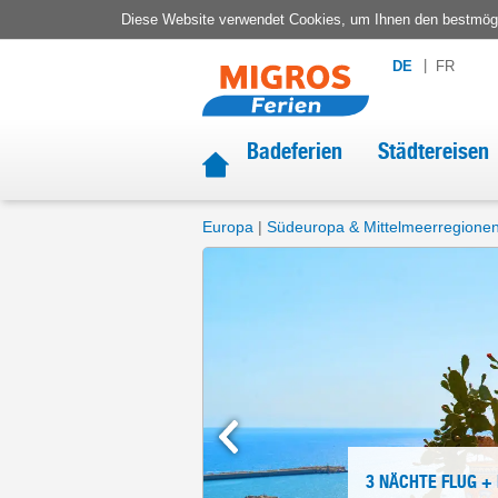
Diese Website verwendet Cookies, um Ihnen den bestmögli
DE
FR
Badeferien
Städtereisen
Europa
Südeuropa & Mittelmeerregione
3 NÄCHTE
FLUG +