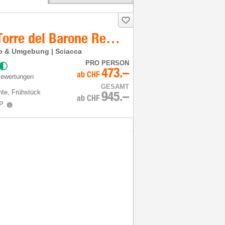
Mangia's Torre del Barone Resort
nto & Umgebung | Sciacca
PRO PERSON
473.–
ab
CHF
Bewertungen
GESAMT
hte
, Frühstück
945.–
ab
CHF
P.