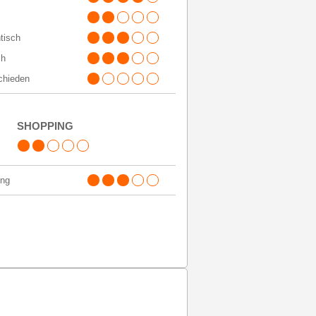
tisch
ch
chieden
SHOPPING
ing