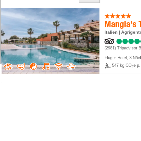
Italien | Agrige
(2981)
Tripadvisor 
Flug + Hotel
,
3 Näc
547 kg CO
e p.
2