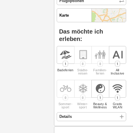
Karte
Das möchte ich
erleben:
1
0
0
1
Badeferien
Städte­
Familien­
All
reisen
ferien
Inclusive
0
0
1
1
Sommer­
Winter­
Beauty &
Gratis
sport
sport
Wellness
WLAN