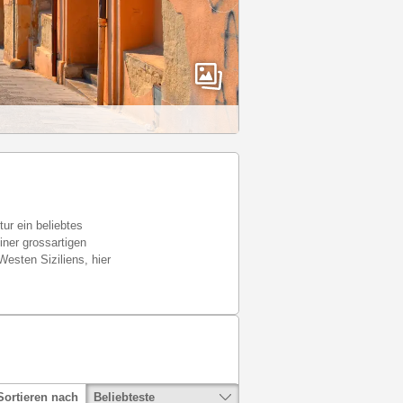
ur ein beliebtes
iner grossartigen
Westen Siziliens, hier
Beliebteste
Sortieren nach