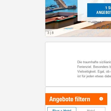
1
S
ANGEBOT
3
|
8
Die traumhafte sizilian
Ferienziel. Besonders b
Vielseitigkeit. Egal, o
ist für jeden etwas dabe
Angebote filtern
Flug + Hotel
Hotel