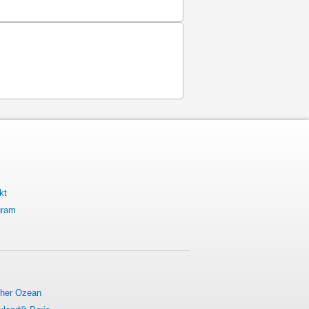
kt
gram
cher Ozean