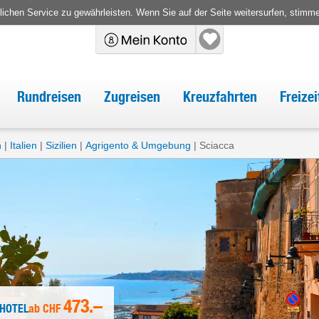
chen Service zu gewährleisten. Wenn Sie auf der Seite weitersurfen, stimm
Rundreisen
Zugreisen
Kreuzfahrten
Freize
n
Italien
Sizilien
Agrigento & Umgebung
Sciacca
473.–
 HOTEL
ab
CHF