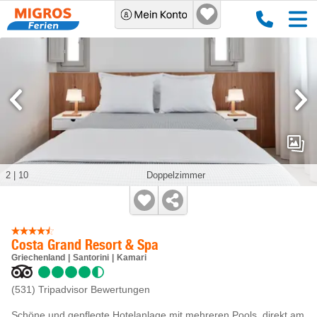
2
|
10
Doppelzimmer
Costa Grand Resort & Spa
Griechenland
Santorini
Kamari
(531)
Tripadvisor Bewertungen
Schöne und gepflegte Hotelanlage mit mehreren Pools, direkt am