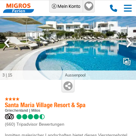
3
|
15
Aussenpool
Santa Maria Village Resort & Spa
Griechenland
Milos
(660)
Tripadvisor Bewertungen
Inmitten malerischer Landschaften bietet dieses Viersternehotel