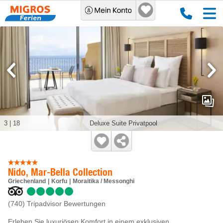
3
|
18
Deluxe Suite Privatpool
Nido, Mar-Bella Collection
Griechenland
Korfu
Moraitika / Messonghi
(740)
Tripadvisor Bewertungen
Erleben Sie luxuriösen Komfort in einem exklusiven