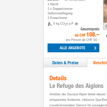
1 Nacht
1
x
Doppelzimmer
Selbstverpflegung
2 Erwachsene
5 kg CO
e p.P.
2
3
Gesamtpreis
108.–
ab
CHF
pro Person
ab
CHF 54.–
ALLE ANGEBOTE
Daten & Preise
Beschr
Details
Le Refuge des Aiglons
Inmitten der Savoyer Alpen bietet dieses 
entspanntes Ambiente, inklusive Spa-Ber
zuvorkommendem Service für unvergessli