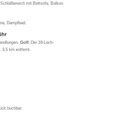
Schlafbereich mit Bettsofa; Balkon.
una, Dampfbad.
ühr
andlungen.
Golf:
Der 18-Loch-
 3,5 km entfernt.
ück buchbar.