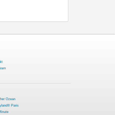
kt
gram
cher Ozean
yland® Paris
Minute