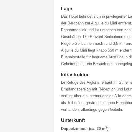
Lage
Das Hotel befindet sich in privilegierter 
der Bergbahn zur Aiguille du Midi entfern
Panoramablick und ist umgeben von zahl
Geschäften. Die Brévent-Seilbahnen sind
Flégère-Seilbahnen nach rund 3,5 km err
Aiguille du Midi liegt knapp 550 m entfern
Bushaltestelle für bequeme Ausflüge in 
Geheimtipp ist ein Besuch des nahegele
Infrastruktur
Le Refuge des Aiglons, erbaut im Stil ein
Empfangsbereich mit Réception und Lou
verfügt über ein internationales A-la-cart
als Teil seiner gastronomischen Einrichtu
vorhanden, allerdings gegen Gebühr.
Unterkunft
2
Doppelzimmer (ca. 20 m
):