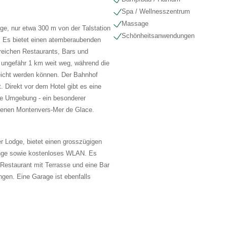
Spa / Wellnesszentrum
Massage
Lage, nur etwa 300 m von der Talstation
Schönheits​anwendungen
t. Es bietet einen atemberaubenden
reichen Restaurants, Bars und
 ungefähr 1 km weit weg, während die
eicht werden können. Der Bahnhof
t. Direkt vor dem Hotel gibt es eine
die Umgebung - ein besonderer
genen Montenvers-Mer de Glace.
er Lodge, bietet einen grosszügigen
nge sowie kostenloses WLAN. Es
e-Restaurant mit Terrasse und eine Bar
ngen. Eine Garage ist ebenfalls