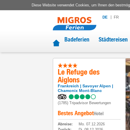
Diese Website verwendet Cookies, um Ihnen den bestmögli
DE
FR
Badeferien
Städtereisen
Le Refuge des
Aiglons
Frankreich
Savoyer Alpen
Chamonix Mont-Blanc
(1785)
Tripadvisor Bewertungen
Bestes Angebot
Hotel
Abreise
:
Mo. 07.12.2026
Zurück
:
Di. 08.12.2026