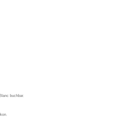
Blanc buchbar.
lkon.