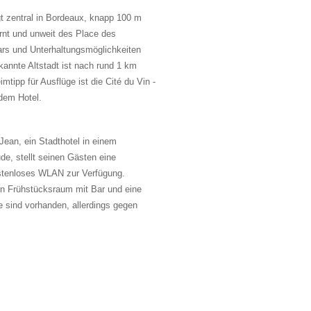
gt zentral in Bordeaux, knapp 100 m
rnt und unweit des Place des
rs und Unterhaltungsmöglichkeiten
kannte Altstadt ist nach rund 1 km
tipp für Ausflüge ist die Cité du Vin -
dem Hotel.
ean, ein Stadthotel in einem
de, stellt seinen Gästen eine
stenloses WLAN zur Verfügung.
en Frühstücksraum mit Bar und eine
e sind vorhanden, allerdings gegen