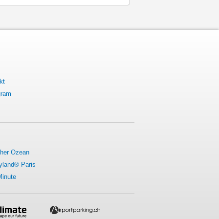
kt
gram
cher Ozean
yland® Paris
Minute