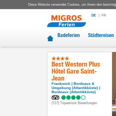
Diese Website verwendet Cookies, um Ihnen den bestmögli
DE
FR
Badeferien
Städtereisen
Best Western Plus
Hôtel Gare Saint-
Jean
Frankreich
Bordeaux &
Umgebung (Atlantikküste)
Bordeaux (Atlantikküste)
(727)
Tripadvisor Bewertungen