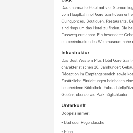
Das charmante Hotel mit vier Sternen lie
vom Hauptbahnhof Gare Saint-Jean entfe
Quinquonces. Boutiquen, Restaurants, Ba
sind rings um das Hotel zu finden. Die be
Fussweg erreichbar. Ein besonderer Geheim
ein beeindruckendes Weinmuseum nahe 
Infrastruktur
Das Best Western Plus Hôtel Gare Saint-J
charakteristischen 18. Jahrhundert Gebäu
Réception im Empfangsbereich sowie ko
Zusätzliche Einrichtungen beinhalten ein
bescheidene Bibliothek. Fahrradstellplätz
Gebühr, ebenso wie Parkmöglichkeiten.
Unterkunft
Doppelzimmer:
• Bad oder Regendusche
• Föhn