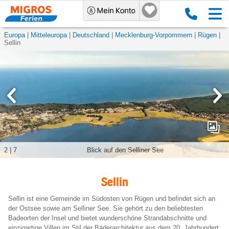
Europa
Mitteleuropa
Deutschland
Mecklenburg-Vorpommern
Rügen
Sellin
2
|
7
Blick auf den Selliner See
Sellin
Sellin ist eine Gemeinde im Südosten von Rügen und befindet sich an
der Ostsee sowie am Selliner See. Sie gehört zu den beliebtesten
Badeorten der Insel und bietet wunderschöne Strandabschnitte und
einzigartige Villen im Stil der Bäderarchitektur aus dem 20. Jahrhundert.