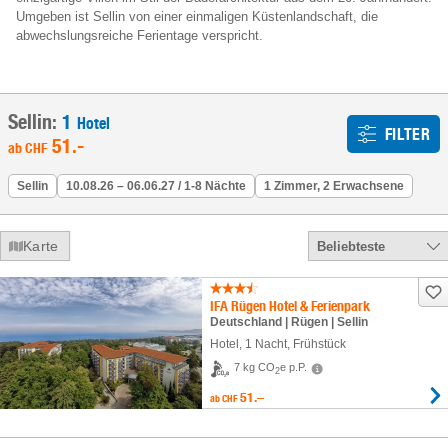
Umgeben ist Sellin von einer einmaligen Küstenlandschaft, die
abwechslungsreiche Ferientage verspricht.
Sellin:
1
Hotel
FILTER
51
.-
ab
CHF
Sellin
10.08.26 – 06.06.27 / 1-8 Nächte
1 Zimmer, 2 Erwachsene
Karte
Beliebteste
IFA Rügen Hotel & Ferienpark
Deutschland | Rügen | Sellin
Hotel
,
1 Nacht
, Frühstück
7 kg CO
e p.P.
2
51.–
ab
CHF