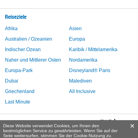
Reiseziele
Afrika
Asien
Australien / Ozeanien
Europa
Indischer Ozean
Karibik / Mittelamerika
Naher und Mittlerer Osten
Nordamerika
Europa-Park
Disneyland® Paris
Dubai
Malediven
Griechenland
All Inclusive
Last Minute
Diese Website verwendet Cookies, um Ihnen den
bestmöglichen Service zu gewährleisten. Wenn Sie auf der
Seite weitersurfen, stimmen Sie der Cookie-Nutzung zu.