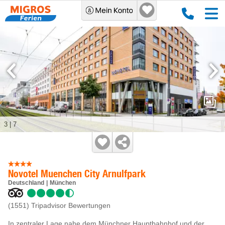
3
|
7
Novotel Muenchen City Arnulfpark
Deutschland
München
(1551)
Tripadvisor Bewertungen
In zentraler Lage nahe dem Münchner Hauptbahnhof und der