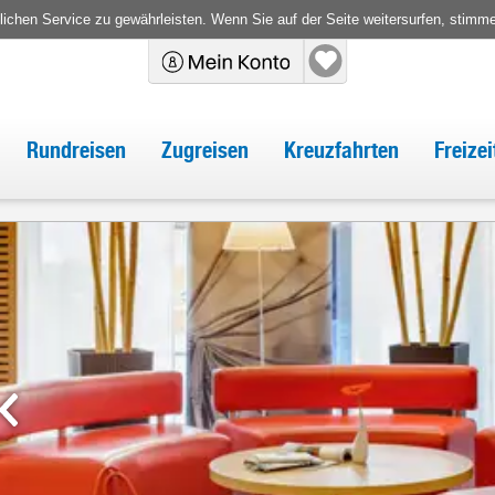
chen Service zu gewährleisten. Wenn Sie auf der Seite weitersurfen, stimm
Rundreisen
Zugreisen
Kreuzfahrten
Freize