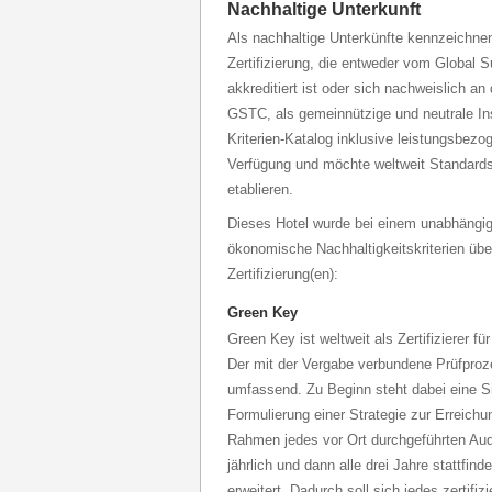
Nachhaltige Unterkunft
Als nachhaltige Unterkünfte kennzeichnen 
Zertifizierung, die entweder vom Global 
akkreditiert ist oder sich nachweislich an
GSTC, als gemeinnützige und neutrale Inst
Kriterien-Katalog inklusive leistungsbezo
Verfügung und möchte weltweit Standards
etablieren.
Dieses Hotel wurde bei einem unabhängig
ökonomische Nachhaltigkeitskriterien über
Zertifizierung(en):
Green Key
Green Key ist weltweit als Zertifizierer fü
Der mit der Vergabe verbundene Prüfproze
umfassend. Zu Beginn steht dabei eine S
Formulierung einer Strategie zur Erreichu
Rahmen jedes vor Ort durchgeführten Audi
jährlich und dann alle drei Jahre stattfind
erweitert. Dadurch soll sich jedes zertifi