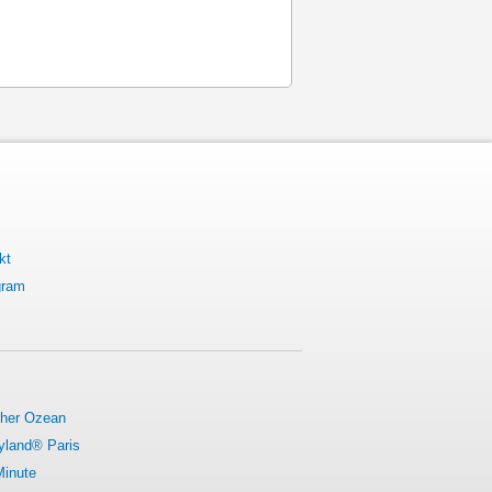
kt
gram
cher Ozean
yland® Paris
Minute