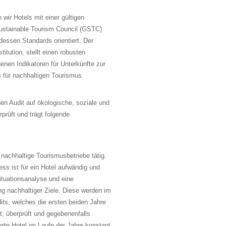
wir Hotels mit einer gültigen
Sustainable Tourism Council (GSTC)
 dessen Standards orientiert. Der
itution, stellt einen robusten
genen Indikatoren für Unterkünfte zur
 für nachhaltigen Tourismus
en Audit auf ökologische, soziale und
prüft und trägt folgende
r nachhaltige Tourismusbetriebe tätig.
ss ist für ein Hotel aufwändig und
ituationsanalyse und eine
ng nachhaltiger Ziele. Diese werden im
ts, welches die ersten beiden Jahre
et, überprüft und gegebenenfalls
zierte Hotel im Laufe der Jahre konstant