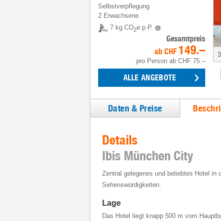
Selbstverpflegung
2 Erwachsene
7 kg CO
e p.P.
2
Gesamtpreis
149.–
ab
CHF
3
pro Person
ab
CHF 75.–
ALLE ANGEBOTE
Daten & Preise
Beschr
Details
Ibis München City
Zentral gelegenes und beliebtes Hotel in
Sehenswürdigkeiten.
Lage
Das Hotel liegt knapp 500 m vom Hauptb