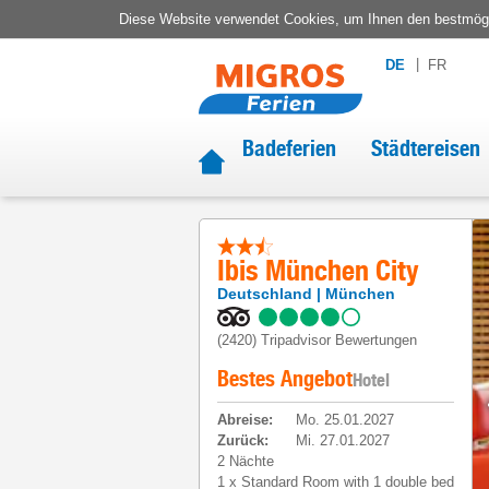
Diese Website verwendet Cookies, um Ihnen den bestmögli
DE
FR
Badeferien
Städtereisen
Ibis München City
Deutschland
München
(2420)
Tripadvisor Bewertungen
Bestes Angebot
Hotel
Abreise
:
Mo. 25.01.2027
Zurück
:
Mi. 27.01.2027
2 Nächte
1
x
Standard Room with 1 double bed