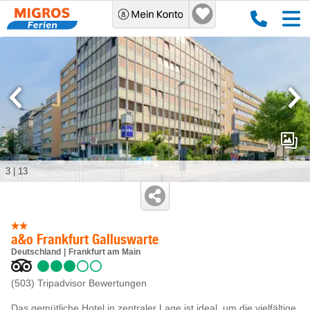
3
|
13
a&o Frankfurt Galluswarte
Deutschland
Frankfurt am Main
(503)
Tripadvisor Bewertungen
Das gemütliche Hotel in zentraler Lage ist ideal, um die vielfältige