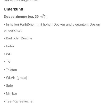
rundet das Angebot ab.
Unterkunft
2
Doppelzimmer (ca. 30 m
):
• In hellen Farbtönen, mit hohen Decken und elegantem Design
eingerichtet
• Bad oder Dusche
• Föhn
• WC
• TV
• Telefon
• WLAN (gratis)
• Safe
• Minibar
• Tee-/Kaffeekocher