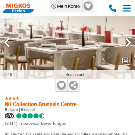
3
|
16
Restaurant
NH Collection Brussels Centre
Belgien
Brüssel
(2414)
Tripadvisor Bewertungen
Im Herzen Brüssels erwartet Sie ein stilvolles Viersternehotel mit