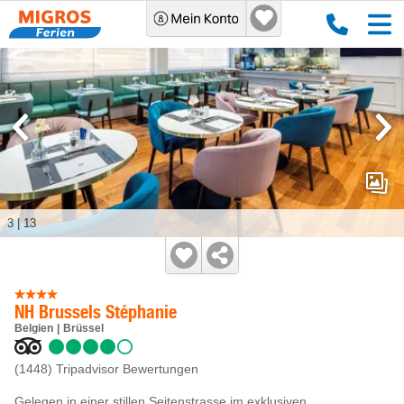
3
|
13
NH Brussels Stéphanie
Belgien
Brüssel
(1448)
Tripadvisor Bewertungen
Gelegen in einer stillen Seitenstrasse im exklusiven