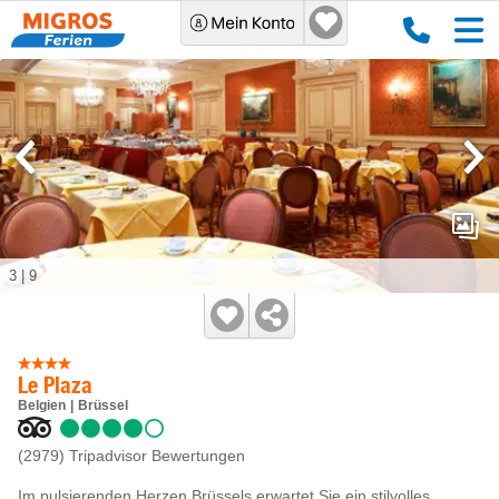
3
|
9
Le Plaza
Belgien
Brüssel
(2979)
Tripadvisor Bewertungen
Im pulsierenden Herzen Brüssels erwartet Sie ein stilvolles