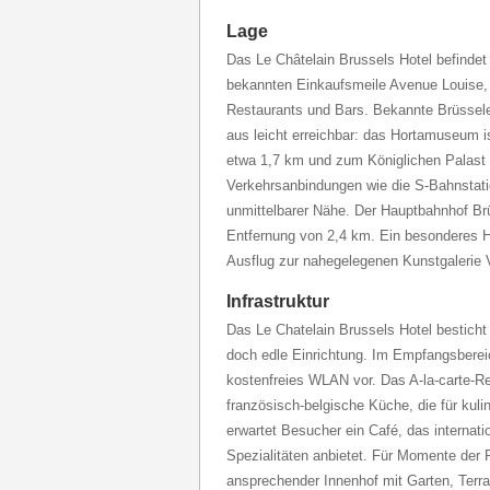
Lage
Das Le Châtelain Brussels Hotel befindet s
bekannten Einkaufsmeile Avenue Louise,
Restaurants und Bars. Bekannte Brüssel
aus leicht erreichbar: das Hortamuseum is
etwa 1,7 km und zum Königlichen Palast 
Verkehrsanbindungen wie die S-Bahnstation
unmittelbarer Nähe. Der Hauptbahnhof Brüs
Entfernung von 2,4 km. Ein besonderes Hi
Ausflug zur nahegelegenen Kunstgalerie V
Infrastruktur
Das Le Chatelain Brussels Hotel besticht 
doch edle Einrichtung. Im Empfangsberei
kostenfreies WLAN vor. Das A-la-carte-Re
französisch-belgische Küche, die für kul
erwartet Besucher ein Café, das internati
Spezialitäten anbietet. Für Momente der 
ansprechender Innenhof mit Garten, Terr