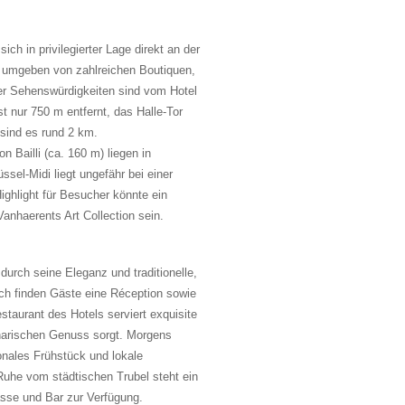
ich in privilegierter Lage direkt an der
 umgeben von zahlreichen Boutiquen,
er Sehenswürdigkeiten sind vom Hotel
t nur 750 m entfernt, das Halle-Tor
sind es rund 2 km.
 Bailli (ca. 160 m) liegen in
sel-Midi liegt ungefähr bei einer
ghlight für Besucher könnte ein
anhaerents Art Collection sein.
durch seine Eleganz und traditionelle,
ch finden Gäste eine Réception sowie
staurant des Hotels serviert exquisite
inarischen Genuss sorgt. Morgens
onales Frühstück und lokale
Ruhe vom städtischen Trubel steht ein
asse und Bar zur Verfügung.