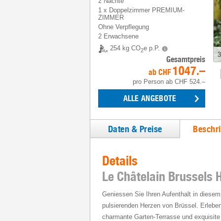
2 Nächte
1
x
Doppelzimmer PREMIUM-
ZIMMER
Ohne Verpflegung
2 Erwachsene
254 kg CO
e p.P.
2
3
Gesamtpreis
1047.–
ab
CHF
pro Person
ab
CHF 524.–
ALLE ANGEBOTE
Daten & Preise
Beschr
Details
Le Châtelain Brussels H
Geniessen Sie Ihren Aufenthalt in diesem 
pulsierenden Herzen von Brüssel. Erlebe
charmante Garten-Terrasse und exquisite