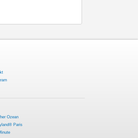
kt
gram
cher Ozean
yland® Paris
Minute