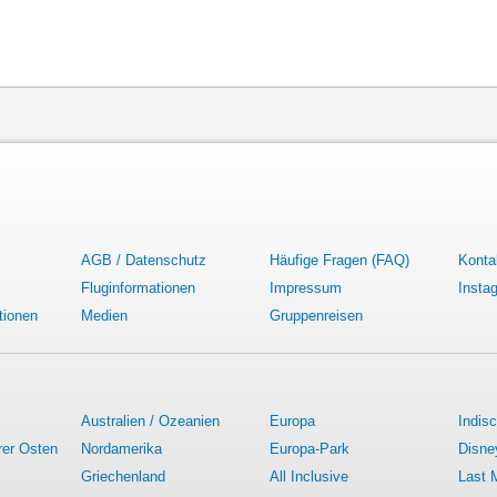
AGB / Datenschutz
Häufige Fragen (FAQ)
Konta
Fluginformationen
Impressum
Insta
tionen
Medien
Gruppenreisen
Australien / Ozeanien
Europa
Indis
rer Osten
Nordamerika
Europa-Park
Disne
Griechenland
All Inclusive
Last 