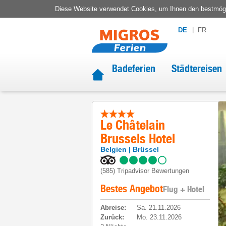
Diese Website verwendet Cookies, um Ihnen den bestmögli
DE
FR
Badeferien
Städtereisen
Le Châtelain
Brussels Hotel
Belgien
Brüssel
(585)
Tripadvisor Bewertungen
Bestes Angebot
Flug + Hotel
Abreise
:
Sa. 21.11.2026
Zurück
:
Mo. 23.11.2026