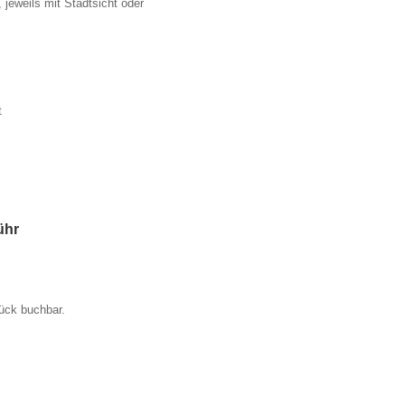
jeweils mit Stadtsicht oder
t
ühr
ück buchbar.