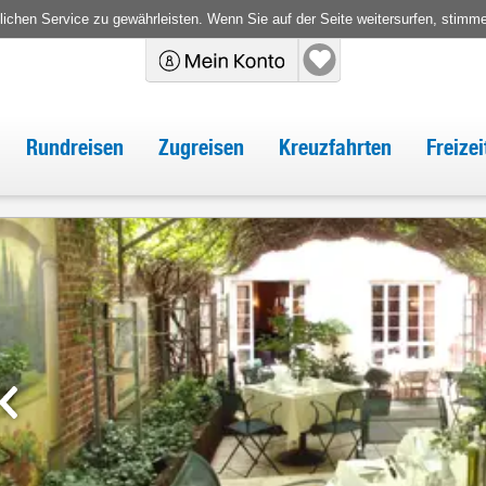
chen Service zu gewährleisten. Wenn Sie auf der Seite weitersurfen, stimm
Rundreisen
Zugreisen
Kreuzfahrten
Freize