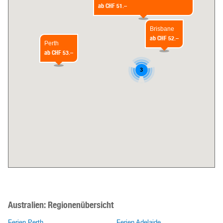
ab
CHF 51.–
Brisbane
ab
CHF 52.–
Perth
ab
CHF 53.–
3
Australien:
Regionenübersicht
Ferien Perth
Ferien Adelaide