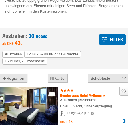
Wüste bis zu üppig-grünen Regenwäldern. Das Landesinnere besteht
überwiegend aus Ebenen mit einigen Seen und Flüssen; Berge erheben
sich vor allem in den Küstenregionen.
Australien:
30
Hotels
FILTER
43
.-
ab
CHF
Australien
12.08.26 – 08.06.27 / 1-8 Nächte
1 Zimmer, 2 Erwachsene
Regionen
Karte
Beliebteste
Rendezvous Hotel Melbourne
Australien | Melbourne
Hotel
,
1 Nacht
, Ohne Verpflegung
17 kg CO
e p.P.
2
43.–
ab
CHF