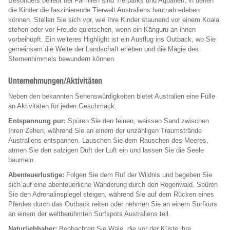
Besonders beliebt bei Familien sind Tierparks und Aquarien, in denen
die Kinder die faszinierende Tierwelt Australiens hautnah erleben
können. Stellen Sie sich vor, wie Ihre Kinder staunend vor einem Koala
stehen oder vor Freude quietschen, wenn ein Känguru an ihnen
vorbeihüpft. Ein weiteres Highlight ist ein Ausflug ins Outback, wo Sie
gemeinsam die Weite der Landschaft erleben und die Magie des
Sternenhimmels bewundern können.
Unternehmungen/Aktivitäten
Neben den bekannten Sehenswürdigkeiten bietet Australien eine Fülle
an Aktivitäten für jeden Geschmack.
Entspannung pur:
Spüren Sie den feinen, weissen Sand zwischen
Ihren Zehen, während Sie an einem der unzähligen Traumstrände
Australiens entspannen. Lauschen Sie dem Rauschen des Meeres,
atmen Sie den salzigen Duft der Luft ein und lassen Sie die Seele
baumeln.
Abenteuerlustige:
Folgen Sie dem Ruf der Wildnis und begeben Sie
sich auf eine abenteuerliche Wanderung durch den Regenwald. Spüren
Sie den Adrenalinspiegel steigen, während Sie auf dem Rücken eines
Pferdes durch das Outback reiten oder nehmen Sie an einem Surfkurs
an einem der weltberühmten Surfspots Australiens teil.
Naturliebhaber:
Beobachten Sie Wale, die vor der Küste ihre