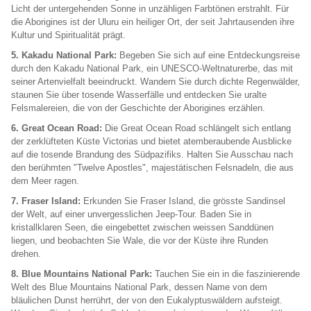
Licht der untergehenden Sonne in unzähligen Farbtönen erstrahlt. Für
die Aborigines ist der Uluru ein heiliger Ort, der seit Jahrtausenden ihre
Kultur und Spiritualität prägt.
5. Kakadu National Park:
Begeben Sie sich auf eine Entdeckungsreise
durch den Kakadu National Park, ein UNESCO-Weltnaturerbe, das mit
seiner Artenvielfalt beeindruckt. Wandern Sie durch dichte Regenwälder,
staunen Sie über tosende Wasserfälle und entdecken Sie uralte
Felsmalereien, die von der Geschichte der Aborigines erzählen.
6. Great Ocean Road:
Die Great Ocean Road schlängelt sich entlang
der zerklüfteten Küste Victorias und bietet atemberaubende Ausblicke
auf die tosende Brandung des Südpazifiks. Halten Sie Ausschau nach
den berühmten "Twelve Apostles", majestätischen Felsnadeln, die aus
dem Meer ragen.
7. Fraser Island:
Erkunden Sie Fraser Island, die grösste Sandinsel
der Welt, auf einer unvergesslichen Jeep-Tour. Baden Sie in
kristallklaren Seen, die eingebettet zwischen weissen Sanddünen
liegen, und beobachten Sie Wale, die vor der Küste ihre Runden
drehen.
8. Blue Mountains National Park:
Tauchen Sie ein in die faszinierende
Welt des Blue Mountains National Park, dessen Name von dem
bläulichen Dunst herrührt, der von den Eukalyptuswäldern aufsteigt.