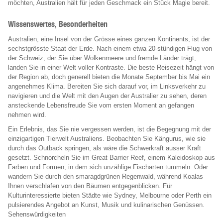
möchten, Australien hält für jeden Geschmack ein Stück Magie bereit.
Wissenswertes, Besonderheiten
Australien, eine Insel von der Grösse eines ganzen Kontinents, ist der
sechstgrösste Staat der Erde. Nach einem etwa 20-stündigen Flug von
der Schweiz, der Sie über Wolkenmeere und fremde Länder trägt,
landen Sie in einer Welt voller Kontraste. Die beste Reisezeit hängt von
der Region ab, doch generell bieten die Monate September bis Mai ein
angenehmes Klima. Bereiten Sie sich darauf vor, im Linksverkehr zu
navigieren und die Welt mit den Augen der Australier zu sehen, deren
ansteckende Lebensfreude Sie vom ersten Moment an gefangen
nehmen wird.
Ein Erlebnis, das Sie nie vergessen werden, ist die Begegnung mit der
einzigartigen Tierwelt Australiens. Beobachten Sie Kängurus, wie sie
durch das Outback springen, als wäre die Schwerkraft ausser Kraft
gesetzt. Schnorcheln Sie im Great Barrier Reef, einem Kaleidoskop aus
Farben und Formen, in dem sich unzählige Fischarten tummeln. Oder
wandern Sie durch den smaragdgrünen Regenwald, während Koalas
Ihnen verschlafen von den Bäumen entgegenblicken. Für
Kulturinteressierte bieten Städte wie Sydney, Melbourne oder Perth ein
pulsierendes Angebot an Kunst, Musik und kulinarischen Genüssen.
Sehenswürdigkeiten