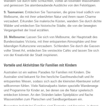
Wandern Sie durch tiefe Schluchten, vorbei an tosenden Wasserfällen
und geniessen Sie atemberaubende Ausblicke von den Felsklippen.
9. Tasmanien:
Entdecken Sie Tasmanien, die grüne Insel südlich von
Melbourne, die mit ihrer unberührten Natur und ihrem rauen Charme
verzaubert. Erkunden Sie malerische Küsten, wandern Sie durch dichte
Wälder und entdecken Sie historische Städte, die von der bewegten
Vergangenheit der Insel erzählen.
10. Melbourne:
Lassen Sie sich von Melbourne, der Hauptstadt des
Bundesstaates Victoria, mit ihrer entspannten Atmosphäre und ihrer
lebendigen Kulturszene verzaubern. Schlendern Sie durch die Gassen
voller Street Art, entdecken Sie versteckte Cafés und lassen Sie sich
von der Kreativität der Stadt inspirieren.
Vorteile und Aktivitäten für Familien mit Kindern
Australien ist ein wahres Paradies für Familien mit Kindern. Die
Australier sind bekannt für ihre herzliche Gastfreundschaft und ihr
entspanntes Wesen, sodass sich auch die kleinsten Abenteurer sofort
willkommen fühlen. Viele Nationalparks bieten spezielle Wanderwege
und Programme für Kinder an, bei denen sie die Natur spielerisch
entdecken können. An den Stränden laden Spielplätze und flache
Wasserstellen zum Planschen und Sandburgenbauen ein.