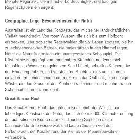
Monate Regenzeit, die mit hoher Luftfeuchtigkeit und häufigen
Regenschauern einhergeht.
Geographie, Lage, Besonderheiten der Natur
Australien ist ein Land der Kontraste, das mit seiner landschaftlichen
Vielfalt beeindruckt. Von roten Wüsten, die sich bis zum Horizont
erstrecken, über tropische Regenwälder, die vor Leben strotzen, bis hin
zu schneebedeckten Bergen, die majestätisch in den Himmel ragen,
bietet die Natur Australiens ein unvergessliches Schauspiel. Die
Küstenlinie ist geprägt von traumhaften Stränden, an denen sich
türkisblaues Wasser an goldenem Sand bricht, schroffen Klippen, die
der Brandung trotzen, und versteckten Buchten, die zum Träumen
einladen. Im Landesinneren erstreckt sich das Outback, eine riesige
Wüste, die den Grossteil des Kontinents einnimmt und mit ihrer rauen
Schönheit in ihren Bann zieht.
Great Barrier Reef
Das Great Barrier Reef, das grösste Korallenriff der Welt, ist ein
lebendiges Kunstwerk der Natur, das sich über 2.300 Kilometer entlang
der australischen Küste erstreckt. Tauchen Sie ein in diese
faszinierende Unterwasserwelt und lassen Sie sich von der
Farbenpracht der Korallen und der Vielfalt der Meeresbewohner
verzaubern.