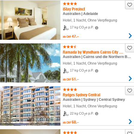
iStay Precinct
Australien | Adelaide
Hotel
,
1 Nacht
, Ohne Verpflegung
17 kg CO
e p.P.
2
47.–
ab
CHF
Ramada by Wyndham Cairns City Centre
Australien | Cairns und die Northern Beaches | Cairns
Hotel
,
1 Nacht
, Ohne Verpflegung
17 kg CO
e p.P.
2
51.–
ab
CHF
Rydges Sydney Central
Australien | Sydney | Central Sydney
Hotel
,
1 Nacht
, Ohne Verpflegung
22 kg CO
e p.P.
2
60.–
ab
CHF