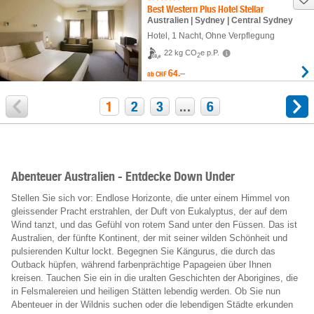
Best Western Plus Hotel Stellar
Australien | Sydney | Central Sydney
Hotel
,
1 Nacht
, Ohne Verpflegung
22 kg CO
e p.P.
2
64.–
ab
CHF
1
2
3
...
6
Abenteuer Australien - Entdecke Down Under
Stellen Sie sich vor: Endlose Horizonte, die unter einem Himmel von
gleissender Pracht erstrahlen, der Duft von Eukalyptus, der auf dem
Wind tanzt, und das Gefühl von rotem Sand unter den Füssen. Das ist
Australien, der fünfte Kontinent, der mit seiner wilden Schönheit und
pulsierenden Kultur lockt. Begegnen Sie Kängurus, die durch das
Outback hüpfen, während farbenprächtige Papageien über Ihnen
kreisen. Tauchen Sie ein in die uralten Geschichten der Aborigines, die
in Felsmalereien und heiligen Stätten lebendig werden. Ob Sie nun
Abenteuer in der Wildnis suchen oder die lebendigen Städte erkunden