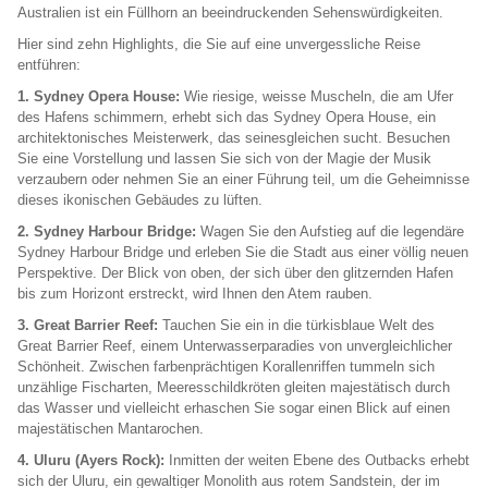
Australien ist ein Füllhorn an beeindruckenden Sehenswürdigkeiten.
Hier sind zehn Highlights, die Sie auf eine unvergessliche Reise
entführen:
1. Sydney Opera House:
Wie riesige, weisse Muscheln, die am Ufer
des Hafens schimmern, erhebt sich das Sydney Opera House, ein
architektonisches Meisterwerk, das seinesgleichen sucht. Besuchen
Sie eine Vorstellung und lassen Sie sich von der Magie der Musik
verzaubern oder nehmen Sie an einer Führung teil, um die Geheimnisse
dieses ikonischen Gebäudes zu lüften.
2. Sydney Harbour Bridge:
Wagen Sie den Aufstieg auf die legendäre
Sydney Harbour Bridge und erleben Sie die Stadt aus einer völlig neuen
Perspektive. Der Blick von oben, der sich über den glitzernden Hafen
bis zum Horizont erstreckt, wird Ihnen den Atem rauben.
3. Great Barrier Reef:
Tauchen Sie ein in die türkisblaue Welt des
Great Barrier Reef, einem Unterwasserparadies von unvergleichlicher
Schönheit. Zwischen farbenprächtigen Korallenriffen tummeln sich
unzählige Fischarten, Meeresschildkröten gleiten majestätisch durch
das Wasser und vielleicht erhaschen Sie sogar einen Blick auf einen
majestätischen Mantarochen.
4. Uluru (Ayers Rock):
Inmitten der weiten Ebene des Outbacks erhebt
sich der Uluru, ein gewaltiger Monolith aus rotem Sandstein, der im