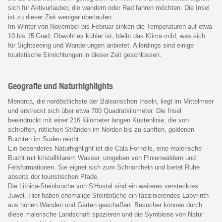
sich für Aktivurlauber, die wandern oder Rad fahren möchten. Die Insel
ist zu dieser Zeit weniger überlaufen.
Im Winter von November bis Februar sinken die Temperaturen auf etwa
10 bis 15 Grad. Obwohl es kühler ist, bleibt das Klima mild, was sich
für Sightseeing und Wanderungen anbietet. Allerdings sind einige
touristische Einrichtungen in dieser Zeit geschlossen.
Geografie und Naturhighlights
Menorca, die nordöstlichste der Balearischen Inseln, liegt im Mittelmeer
und erstreckt sich über etwa 700 Quadratkilometer. Die Insel
beeindruckt mit einer 216 Kilometer langen Küstenlinie, die von
schroffen, rötlichen Stränden im Norden bis zu sanften, goldenen
Buchten im Süden reicht.
Ein besonderes Naturhighlight ist die Cala Fornells, eine malerische
Bucht mit kristallklarem Wasser, umgeben von Pinienwäldern und
Felsformationen. Sie eignet sich zum Schnorcheln und bietet Ruhe
abseits der touristischen Pfade.
Die Lithica-Steinbrüche von S'Hostal sind ein weiteres verstecktes
Juwel. Hier haben ehemalige Steinbrüche ein faszinierendes Labyrinth
aus hohen Wänden und Gärten geschaffen. Besucher können durch
diese malerische Landschaft spazieren und die Symbiose von Natur