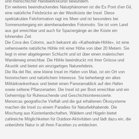
und menschlicher Handwerkskunst bewundern.
Ein weiteres beeindruckendes Naturphänomen ist die Es Pont d’en Gil,
eine natürliche Felsbrücke an der Westküste der Insel. Diese
spektakuläre Felsformation ragt ins Meer und ist besonders bei
Sonnenuntergang ein atemberaubendes Fotomotiv. Sie ist vom Land
aus gut erreichbar und auch für Spaziergänge an der Küste ein
lohnendes Ziel.
Die Cova des Coloms, auch bekannt als «Kathedrale-Höhle», ist eine
sehenswerte natürliche Höhle mit einer Höhe von über 20 Metern. Sie
liegt in einer abgelegenen Schlucht und ist über einen malerischen
Wanderweg erreichbar. Die Höhle beeindruckt mit ihrer Grösse und
Akustik und bietet ein einzigartiges Naturerlebnis.
Die Illa del Rei, eine kleine Insel im Hafen von Maó, ist ein Ort von
historischem und natürlichem Interesse. Sie beherbergt ein altes
Militärkrankenhaus und bietet einen Panoramablick auf den Hafen
sowie seltene Pflanzenarten. Die Insel ist per Boot erreichbar und ein
Geheimtipp für Ruhesuchende und Geschichtsinteressierte.
Menorcas geografische Vielfalt und die gut erhaltenen Ökosysteme
machen die Insel zu einem Paradies für Naturliebhabende. Die
Mischung aus Küstenlandschaften, Wäldern und Hügeln bietet
zahlreiche Möglichkeiten für Outdoor-Aktivitäten und lädt dazu ein, die
unberührte Natur in all ihren Facetten zu entdecken.