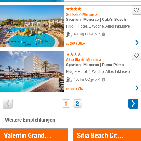
Sol Falcó Menorca
Spanien | Menorca | Cala'n Bosch
Flug + Hotel
,
1 Woche
, Alles Inklusive
400 kg CO
e p.P.
2
730.–
ab
CHF
Alua Illa de Menorca
Spanien | Menorca | Punta Prima
Flug + Hotel
,
1 Woche
, Alles Inklusive
400 kg CO
e p.P.
2
776.–
ab
CHF
1
2
Weitere Empfehlungen
Valentin Grand Park Suite Hotel
Sitia Beach City Resort & Spa