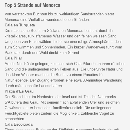
Top 5 Strände auf Menorca
Von versteckten Buchten bis zu weitläufigen Sandstränden bietet
Menorca eine Vielfalt an wunderschönen Stränden.
Cala en Turqueta
Die malerische Bucht im Südwesten Menorcas besticht durch ihr
kristallklares, türkisfarbenes Wasser und den feinen weissen Sand.
Umgeben von Pinienwäldern bietet sie eine ruhige Atmosphäre – ideal
zum Schwimmen und Sonnenbaden. Ein kurzer Wanderweg führt vom
Parkplatz durch den Wald direkt zum Strand.
Cala Pilar
An der Nordküste gelegen, zeichnet sich Cala Pilar durch ihren rötlichen
Sand und die umliegenden roten Felsen aus. Die unberührte Natur und
das klare Wasser machen die Bucht zu einem Paradies für
Naturliebende. Der Zugang erfordert eine etwa 30-minütige Wanderung
durch märchenhafte Landschaften.
Platja d'Es Grau
Der Strand liegt im Nordosten der Insel und ist Teil des Naturparks
S'Albufera des Grau. Mit seinem flach abfallenden Ufer und seichten
Gewässern ist er besonders familienfreundlich. Die umliegenden
Feuchtgebiete bieten zudem die Möglichkeit, zahlreiche Vögel zu
beobachten.
Cala Escorxada
Diese abgelegene Bucht an der Südküste Menorcas beeindruckt mit