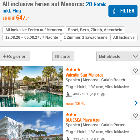
All inclusive Ferien auf Menorca:
20
Hotels
inkl. Flug
FILTER
647
.-
ab
CHF
All inclusive Ferien auf Menorca
Basel, Bern, Zürich, Altenrhein
12.08.26 – 05.08.27 / 7 Nächte
1 Zimmer, 2 Erwachsene
All Inclusive
Regionen
Karte
Beliebteste
Valentin Star Menorca
Spanien | Menorca | Cala'n Bosch
Flug + Hotel
,
1 Woche
, Alles Inklusive
400 kg CO
e p.P.
2
1394.–
ab
CHF
BLUESEA Playa Azul
Spanien | Menorca | Cala'n Porter
Flug + Hotel
,
1 Woche
, Alles Inklusive
399 kg CO
e p.P.