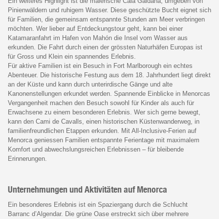
Ein weiteres Highlight ist die malerische Cala Galdana, umgeben von
Pinienwäldern und ruhigem Wasser. Diese geschützte Bucht eignet sich
für Familien, die gemeinsam entspannte Stunden am Meer verbringen
möchten. Wer lieber auf Entdeckungstour geht, kann bei einer
Katamaranfahrt im Hafen von Mahón die Insel vom Wasser aus
erkunden. Die Fahrt durch einen der grössten Naturhäfen Europas ist
für Gross und Klein ein spannendes Erlebnis.
Für aktive Familien ist ein Besuch in Fort Marlborough ein echtes
Abenteuer. Die historische Festung aus dem 18. Jahrhundert liegt direkt
an der Küste und kann durch unterirdische Gänge und alte
Kanonenstellungen erkundet werden. Spannende Einblicke in Menorcas
Vergangenheit machen den Besuch sowohl für Kinder als auch für
Erwachsene zu einem besonderen Erlebnis. Wer sich gerne bewegt,
kann den Cami de Cavalls, einen historischen Küstenwanderweg, in
familienfreundlichen Etappen erkunden. Mit All-Inclusive-Ferien auf
Menorca geniessen Familien entspannte Ferientage mit maximalem
Komfort und abwechslungsreichen Erlebnissen – für bleibende
Erinnerungen.
Unternehmungen und Aktivitäten auf Menorca
Ein besonderes Erlebnis ist ein Spaziergang durch die Schlucht
Barranc d’Algendar. Die grüne Oase erstreckt sich über mehrere