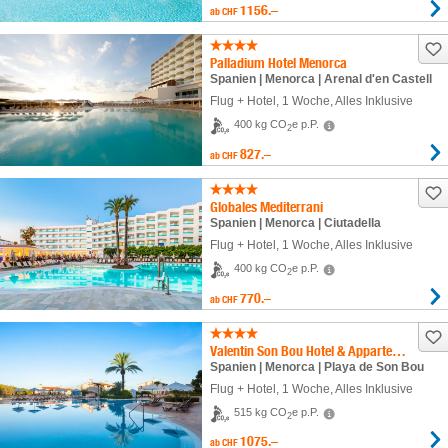
1156.–
ab
CHF
Palladium Hotel Menorca
Spanien | Menorca | Arenal d'en Castell
Flug + Hotel
,
1 Woche
, Alles Inklusive
400 kg CO
e p.P.
2
827.–
ab
CHF
Globales Mediterrani
Spanien | Menorca | Ciutadella
Flug + Hotel
,
1 Woche
, Alles Inklusive
400 kg CO
e p.P.
2
770.–
ab
CHF
Valentin Son Bou Hotel & Appartements
Spanien | Menorca | Playa de Son Bou
Flug + Hotel
,
1 Woche
, Alles Inklusive
515 kg CO
e p.P.
2
1075.–
ab
CHF