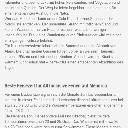
Kilometer und beeindruckt mit hohen Felswänden, viel Vegetation und
natürlichen Quellen. Der Weg ist leicht begehbar und eignet sich für
einen entspannten Ausflug in die Natur.
Wer das Meer liebt, kann an der Cala Pilar die raue Schönheit der
Nordküste entdecken. Der unberührte Strand mit rötlichem Sand und
klarem Wasser ist nur zu Fuss erreichbar, weshalb er weniger
überlaufen ist. Die kleine Wanderung durch Pinienwälder wird mit einer
einzigartigen Kulisse belohnt.
Für Kulturinteressierte lohnt sich ein Bummel durch die Altstadt von
Alaior. Die charmanten Gassen führen vorbei an weissen Häusern,
kleinen Plätzen und historischen Kirchen. Abends wird die Stadt von
warmem Licht erleuchtet – perfekt für einen entspannten Abschluss des
Tages.
Beste Reisezeit für All Inclusive Ferien auf Menorca
Für einen Badeurlaub eignen sich die Monate Juni bis September am
besten. In dieser Zeit liegen die durchschnittlichen Lufttemperaturen bei
etwa 25 bis 30 Grad und die Wassertemperaturen erreichen angenehme
24 bis 28 Grad.
Die Nebensaison, insbesondere Mai und Oktober, bietet mildere
Temperaturen zwischen 20 und 25 Grad. Das Wasser ist mit etwa 20
bis 23 Grad noch warm genug zum Schwimmen. Diese Monate eignen