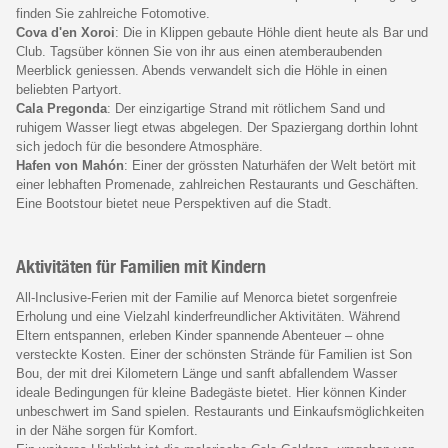
finden Sie zahlreiche Fotomotive.
Cova d'en Xoroi
: Die in Klippen gebaute Höhle dient heute als Bar und
Club. Tagsüber können Sie von ihr aus einen atemberaubenden
Meerblick geniessen. Abends verwandelt sich die Höhle in einen
beliebten Partyort.
Cala Pregonda
: Der einzigartige Strand mit rötlichem Sand und
ruhigem Wasser liegt etwas abgelegen. Der Spaziergang dorthin lohnt
sich jedoch für die besondere Atmosphäre.
Hafen von Mahón
: Einer der grössten Naturhäfen der Welt betört mit
einer lebhaften Promenade, zahlreichen Restaurants und Geschäften.
Eine Bootstour bietet neue Perspektiven auf die Stadt.
Aktivitäten für Familien mit Kindern
All-Inclusive-Ferien mit der Familie auf Menorca bietet sorgenfreie
Erholung und eine Vielzahl kinderfreundlicher Aktivitäten. Während
Eltern entspannen, erleben Kinder spannende Abenteuer – ohne
versteckte Kosten. Einer der schönsten Strände für Familien ist Son
Bou, der mit drei Kilometern Länge und sanft abfallendem Wasser
ideale Bedingungen für kleine Badegäste bietet. Hier können Kinder
unbeschwert im Sand spielen. Restaurants und Einkaufsmöglichkeiten
in der Nähe sorgen für Komfort.