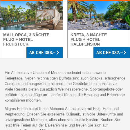
MALLORCA, 3 NÄCHTE
KRETA, 3 NÄCHTE
FLUG + HOTEL
FLUG + HOTEL
FRÜHSTÜCK
HALBPENSION
AB CHF 388.–
AB CHF 382.–
Ein All-Inclusive-Urlaub auf Menorca bedeutet unbeschwerte
Ferientage. Neben reichhaltigen Buffets sind auch Snacks, erfrischende
Cocktails und ausgewählte alkoholische Getränke bereits inklusive.
Viele Resorts bieten zusätzlich Wellnessbereiche, Sportangebote oder
geführte Inselausflüge an – perfekt für alle, die Erholung und Erlebnisse
kombinieren möchten.
Migros Ferien bietet Ihnen Menorca All Inclusive mit Flug, Hotel und
Verpflegung. Erleben Sie exzellente Kulinarik, stilvolle Unterkünfte und
unvergessliche Momente, alles ohne versteckte Kosten. Buchen Sie
jetzt Ihre Ferien auf der Baleareninsel und freuen Sie sich auf