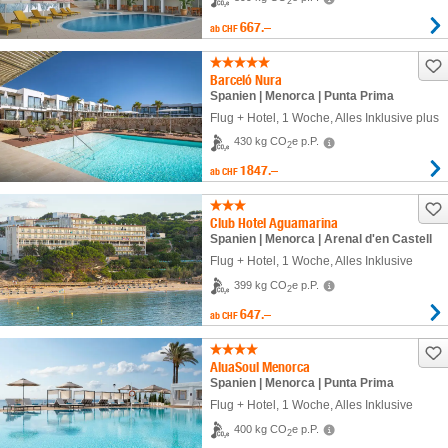
2
667.–
ab
CHF
Barceló Nura
Spanien | Menorca | Punta Prima
Flug + Hotel
,
1 Woche
, Alles Inklusive plus
430 kg CO
e p.P.
2
1847.–
ab
CHF
Club Hotel Aguamarina
Spanien | Menorca | Arenal d'en Castell
Flug + Hotel
,
1 Woche
, Alles Inklusive
399 kg CO
e p.P.
2
647.–
ab
CHF
AluaSoul Menorca
Spanien | Menorca | Punta Prima
Flug + Hotel
,
1 Woche
, Alles Inklusive
400 kg CO
e p.P.
2