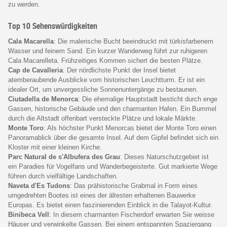
zu werden.
Top 10 Sehenswürdigkeiten
Cala Macarella
: Die malerische Bucht beeindruckt mit türkisfarbenem
Wasser und feinem Sand. Ein kurzer Wanderweg führt zur ruhigeren
Cala Macarelleta. Frühzeitiges Kommen sichert die besten Plätze.
Cap de Cavalleria
: Der nördlichste Punkt der Insel bietet
atemberaubende Ausblicke vom historischen Leuchtturm. Er ist ein
idealer Ort, um unvergessliche Sonnenuntergänge zu bestaunen.
Ciutadella de Menorca
: Die ehemalige Hauptstadt besticht durch enge
Gassen, historische Gebäude und den charmanten Hafen. Ein Bummel
durch die Altstadt offenbart versteckte Plätze und lokale Märkte.
Monte Toro
: Als höchster Punkt Menorcas bietet der Monte Toro einen
Panoramablick über die gesamte Insel. Auf dem Gipfel befindet sich ein
Kloster mit einer kleinen Kirche.
Parc Natural de s'Albufera des Grau
: Dieses Naturschutzgebiet ist
ein Paradies für Vogelfans und Wanderbegeisterte. Gut markierte Wege
führen durch vielfältige Landschaften.
Naveta d'Es Tudons
: Das prähistorische Grabmal in Form eines
umgedrehten Bootes ist eines der ältesten erhaltenen Bauwerke
Europas. Es bietet einen faszinierenden Einblick in die Talayot-Kultur.
Binibeca Vell
: In diesem charmanten Fischerdorf erwarten Sie weisse
Häuser und verwinkelte Gassen. Bei einem entspannten Spaziergang