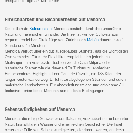
entspannte Tage am Mittelmeer.
Erreichbarkeit und Besonderheiten auf Menorca
Die östlichste
Baleareninsel
Menorca besticht durch ihre unberührte
Natur und malerischen Strände. Die Insel ist von der Schweiz aus
bequem erreichbar. Direktflüge von Zürich nach
Mahón
dauern etwa 1
Stunde und 45 Minuten.
Menorca verfügt über ein gut ausgebautes Busnetz, das die wichtigsten
Orte verbindet. Für mehr Flexibilität empfiehlt sich jedoch ein
Mietwagen, um versteckte Buchten wie die Cala Mitjana oder
historische Stätten wie die Naveta d'Es Tudons zu entdecken.
Ein besonderes Highlight ist der Cami de Cavalls, ein 185 Kilometer
langer Küstenwanderweg. Er führt zu abgelegenen Stränden und durch
malerische Landschaften. Für abwechslungsreiche und erholsame All
Inclusive Ferien bietet Menorca somit ideale Bedingungen.
Sehenswürdigkeiten auf Menorca
Menorca, die ruhige Schwester der Balearen, verzaubert mit unberührter
Natur, kristallklarem Wasser und einer reichen Geschichte. Die Insel
bietet eine Fülle von Sehenswürdigkeiten, die darauf warten, entdeckt