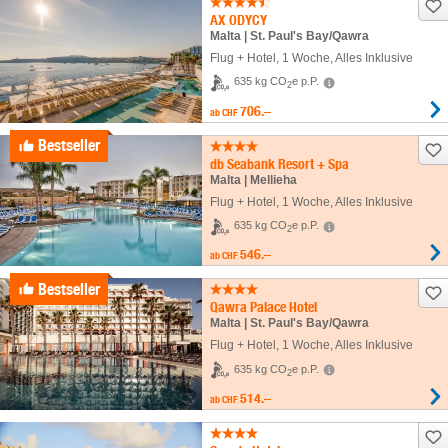
AX ODYCY
Malta | St. Paul's Bay/Qawra
Flug + Hotel
,
1 Woche
, Alles Inklusive
635 kg CO
e p.P.
2
706.–
ab
CHF
Bestseller
db Seabank Resort + Spa
Malta | Mellieha
Flug + Hotel
,
1 Woche
, Alles Inklusive
635 kg CO
e p.P.
2
546.–
ab
CHF
Bestseller
Qawra Palace Hotel
Malta | St. Paul's Bay/Qawra
Flug + Hotel
,
1 Woche
, Alles Inklusive
635 kg CO
e p.P.
2
514.–
ab
CHF