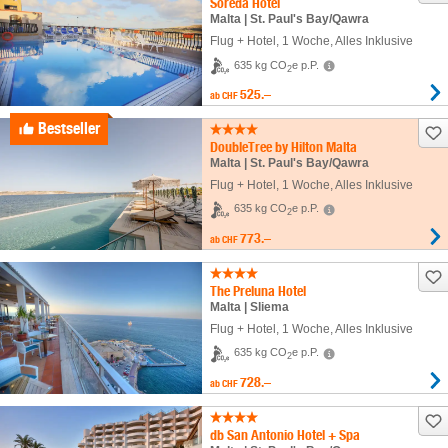
Soreda Hotel
Malta | St. Paul's Bay/Qawra
Flug + Hotel
,
1 Woche
, Alles Inklusive
635 kg CO
e p.P.
2
525.–
ab
CHF
Bestseller
DoubleTree by Hilton Malta
Malta | St. Paul's Bay/Qawra
Flug + Hotel
,
1 Woche
, Alles Inklusive
635 kg CO
e p.P.
2
773.–
ab
CHF
The Preluna Hotel
Malta | Sliema
Flug + Hotel
,
1 Woche
, Alles Inklusive
635 kg CO
e p.P.
2
728.–
ab
CHF
db San Antonio Hotel + Spa