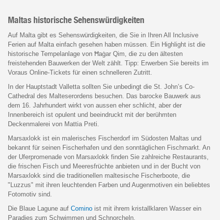
Maltas historische Sehenswürdigkeiten
Auf Malta gibt es Sehenswürdigkeiten, die Sie in Ihren All Inclusive
Ferien auf Malta einfach gesehen haben müssen. Ein Highlight ist die
historische Tempelanlage von Ħaġar Qim, die zu den ältesten
freistehenden Bauwerken der Welt zählt. Tipp: Erwerben Sie bereits im
Voraus Online-Tickets für einen schnelleren Zutritt.
In der Hauptstadt Valletta sollten Sie unbedingt die St. John’s Co-
Cathedral des Malteserordens besuchen. Das barocke Bauwerk aus
dem 16. Jahrhundert wirkt von aussen eher schlicht, aber der
Innenbereich ist opulent und beeindruckt mit der berühmten
Deckenmalerei von Mattia Preti.
Marsaxlokk ist ein malerisches Fischerdorf im Südosten Maltas und
bekannt für seinen Fischerhafen und den sonntäglichen Fischmarkt. An
der Uferpromenade von Marsaxlokk finden Sie zahlreiche Restaurants,
die frischen Fisch und Meeresfrüchte anbieten und in der Bucht von
Marsaxlokk sind die traditionellen maltesische Fischerboote, die
"Luzzus" mit ihren leuchtenden Farben und Augenmotiven ein beliebtes
Fotomotiv sind.
Die Blaue Lagune auf
Comino
ist mit ihrem kristallklaren Wasser ein
Paradies zum Schwimmen und Schnorcheln.