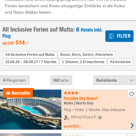
Ferien bereichern und Ihnen einzigartige Einblicke in die Kultur
und Natur Maltas bieten.
All Inclusive Ferien auf Malta:
8
Hotels inkl.
Flug
FILTER
514
.-
ab
CHF
All Inclusive Ferien auf Malta
Basel, Bern, Zürich, Altenrhein
10.08.26 – 08.08.27 / 7 Nächte
1 Zimmer, 2 Erwachsene
All Inclusive
Regionen
Karte
Beliebteste
Bestseller
Paradise Bay Resort
Malta | Marfa Bay
Flug + Hotel
,
1 Woche
, Alles Inklusive
635 kg CO
e p.P.
2
651.–
ab
CHF