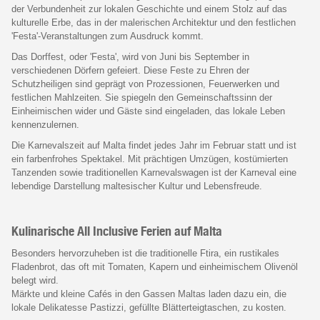
der Verbundenheit zur lokalen Geschichte und einem Stolz auf das
kulturelle Erbe, das in der malerischen Architektur und den festlichen
'Festa'-Veranstaltungen zum Ausdruck kommt.
Das Dorffest, oder 'Festa', wird von Juni bis September in
verschiedenen Dörfern gefeiert. Diese Feste zu Ehren der
Schutzheiligen sind geprägt von Prozessionen, Feuerwerken und
festlichen Mahlzeiten. Sie spiegeln den Gemeinschaftssinn der
Einheimischen wider und Gäste sind eingeladen, das lokale Leben
kennenzulernen.
Die Karnevalszeit auf Malta findet jedes Jahr im Februar statt und ist
ein farbenfrohes Spektakel. Mit prächtigen Umzügen, kostümierten
Tanzenden sowie traditionellen Karnevalswagen ist der Karneval eine
lebendige Darstellung maltesischer Kultur und Lebensfreude.
Kulinarische All Inclusive Ferien auf Malta
Besonders hervorzuheben ist die traditionelle Ftira, ein rustikales
Fladenbrot, das oft mit Tomaten, Kapern und einheimischem Olivenöl
belegt wird.
Märkte und kleine Cafés in den Gassen Maltas laden dazu ein, die
lokale Delikatesse Pastizzi, gefüllte Blätterteigtaschen, zu kosten.