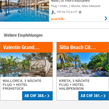
Malta | St. Paul's Bay/Qawra
Flug + Hotel
,
1 Woche
, Alles Inklusive
635 kg CO
e p.P.
2
535.–
ab
CHF
Weitere Empfehlungen
Valentin Grand Park Suite Hotel
Sitia Beach City Resort & Spa
MALLORCA, 3 NÄCHTE
KRETA, 3 NÄCHTE
FLUG + HOTEL
FLUG + HOTEL
FRÜHSTÜCK
HALBPENSION
AB CHF 388.–
AB CHF 381.–