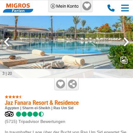
3
|
20
Jaz Fanara Resort & Residence
Ägypten
Sharm el-Sheikh
Ras Um Sid
(5715)
Tripadvisor Bewertungen
In traumhafter Lage über der Bucht von Ras Um Sid erwartet Sie