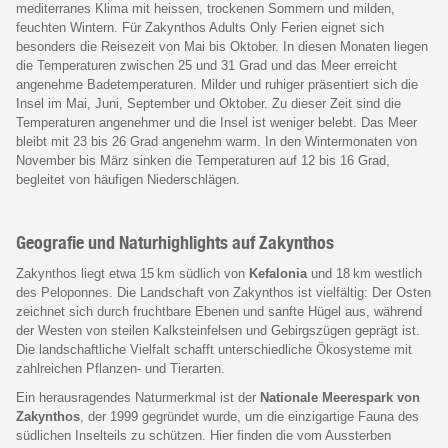
mediterranes Klima mit heissen, trockenen Sommern und milden,
feuchten Wintern. Für Zakynthos Adults Only Ferien eignet sich
besonders die Reisezeit von Mai bis Oktober. In diesen Monaten liegen
die Temperaturen zwischen 25 und 31 Grad und das Meer erreicht
angenehme Badetemperaturen. Milder und ruhiger präsentiert sich die
Insel im Mai, Juni, September und Oktober. Zu dieser Zeit sind die
Temperaturen angenehmer und die Insel ist weniger belebt. Das Meer
bleibt mit 23 bis 26 Grad angenehm warm. In den Wintermonaten von
November bis März sinken die Temperaturen auf 12 bis 16 Grad,
begleitet von häufigen Niederschlägen.
Geografie und Naturhighlights auf Zakynthos
Zakynthos liegt etwa 15 km südlich von
Kefalonia
und 18 km westlich
des Peloponnes. Die Landschaft von Zakynthos ist vielfältig: Der Osten
zeichnet sich durch fruchtbare Ebenen und sanfte Hügel aus, während
der Westen von steilen Kalksteinfelsen und Gebirgszügen geprägt ist.
Die landschaftliche Vielfalt schafft unterschiedliche Ökosysteme mit
zahlreichen Pflanzen- und Tierarten.
Ein herausragendes Naturmerkmal ist der
Nationale Meerespark von
Zakynthos
, der 1999 gegründet wurde, um die einzigartige Fauna des
südlichen Inselteils zu schützen. Hier finden die vom Aussterben