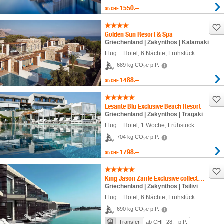
1550.–
ab
CHF
Golden Sun Resort & Spa
Griechenland | Zakynthos | Kalamaki
Flug + Hotel
,
6 Nächte
, Frühstück
689 kg CO
e p.P.
2
1488.–
ab
CHF
Lesante Blu Exclusive Beach Resort
Griechenland | Zakynthos | Tragaki
Flug + Hotel
,
1 Woche
, Frühstück
704 kg CO
e p.P.
2
1798.–
ab
CHF
King Jason Zante Exclusive collection by Louis Hotels
Griechenland | Zakynthos | Tsilivi
Flug + Hotel
,
6 Nächte
, Frühstück
690 kg CO
e p.P.
2
Transfer
ab CHF 28.– p.P.