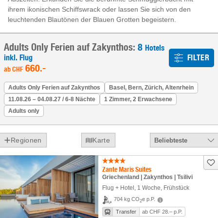
ihrem ikonischen Schiffswrack oder lassen Sie sich von den
leuchtenden Blautönen der Blauen Grotten begeistern.
Adults Only Ferien auf Zakynthos:
8
Hotels
inkl. Flug
FILTER
660
.-
ab
CHF
Adults Only Ferien auf Zakynthos
Basel, Bern, Zürich, Altenrhein
11.08.26 – 04.08.27 / 6-8 Nächte
1 Zimmer, 2 Erwachsene
Adults only
Regionen
Karte
Beliebteste
Zante Maris Suites
Griechenland | Zakynthos | Tsilivi
Flug + Hotel
,
1 Woche
, Frühstück
704 kg CO
e p.P.
2
Transfer
ab CHF 28.– p.P.