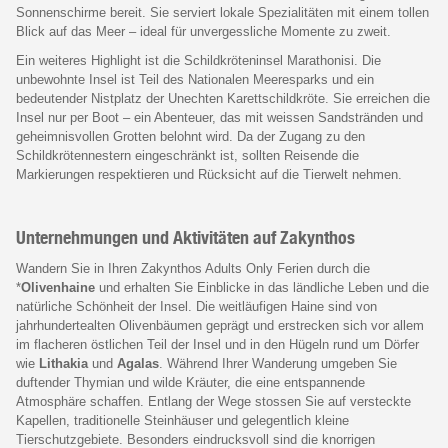
Sonnenschirme bereit. Sie serviert lokale Spezialitäten mit einem tollen
Blick auf das Meer – ideal für unvergessliche Momente zu zweit.
Ein weiteres Highlight ist die Schildkröteninsel Marathonisi. Die
unbewohnte Insel ist Teil des Nationalen Meeresparks und ein
bedeutender Nistplatz der Unechten Karettschildkröte. Sie erreichen die
Insel nur per Boot – ein Abenteuer, das mit weissen Sandstränden und
geheimnisvollen Grotten belohnt wird. Da der Zugang zu den
Schildkrötennestern eingeschränkt ist, sollten Reisende die
Markierungen respektieren und Rücksicht auf die Tierwelt nehmen.
Unternehmungen und Aktivitäten auf Zakynthos
Wandern Sie in Ihren Zakynthos Adults Only Ferien durch die
*
Olivenhaine
und erhalten Sie Einblicke in das ländliche Leben und die
natürliche Schönheit der Insel. Die weitläufigen Haine sind von
jahrhundertealten Olivenbäumen geprägt und erstrecken sich vor allem
im flacheren östlichen Teil der Insel und in den Hügeln rund um Dörfer
wie
Lithakia
und
Agalas
. Während Ihrer Wanderung umgeben Sie
duftender Thymian und wilde Kräuter, die eine entspannende
Atmosphäre schaffen. Entlang der Wege stossen Sie auf versteckte
Kapellen, traditionelle Steinhäuser und gelegentlich kleine
Tierschutzgebiete. Besonders eindrucksvoll sind die knorrigen