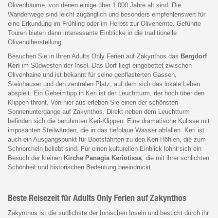
Olivenbäume, von denen einige über 1.000 Jahre alt sind. Die
Wanderwege sind leicht zugänglich und besonders empfehlenswert für
eine Erkundung im Frühling oder im Herbst zur Olivenernte. Geführte
Touren bieten dann interessante Einblicke in die traditionelle
Olivenölherstellung.
Besuchen Sie in Ihren Adults Only Ferien auf Zakynthos das
Bergdorf
Keri
im Südwesten der Insel. Das Dorf liegt eingebettet zwischen
Olivenhaine und ist bekannt für seine gepflasterten Gassen,
Steinhäuser und den zentralen Platz, auf dem sich das lokale Leben
abspielt. Ein Geheimtipp in Keri ist der Leuchtturm, der hoch über den
Klippen thront. Von hier aus erleben Sie einen der schönsten
Sonnenuntergänge auf Zakynthos. Direkt neben dem Leuchtturm
befinden sich die berühmten Keri-Klippen: Eine dramatische Kulisse mit
imposanten Steilwänden, die in das tiefblaue Wasser abfallen. Keri ist
auch ein Ausgangspunkt für Bootsfahrten zu den Keri-Höhlen, die zum
Schnorcheln beliebt sind. Für einen kulturellen Einblick lohnt sich ein
Besuch der kleinen
Kirche Panagia Keriotissa
, die mit ihrer schlichten
Schönheit und historischen Bedeutung beeindruckt.
Beste Reisezeit für Adults Only Ferien auf Zakynthos
Zakynthos ist die südlichste der Ionischen Inseln und besticht durch ihr