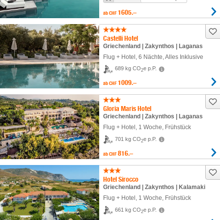
1605.–
ab
CHF
Castelli Hotel
Griechenland | Zakynthos | Laganas
Flug + Hotel
,
6 Nächte
, Alles Inklusive
689 kg CO
e p.P.
2
1009.–
ab
CHF
Gloria Maris Hotel
Griechenland | Zakynthos | Laganas
Flug + Hotel
,
1 Woche
, Frühstück
701 kg CO
e p.P.
2
816.–
ab
CHF
Hotel Sirocco
Griechenland | Zakynthos | Kalamaki
Flug + Hotel
,
1 Woche
, Frühstück
661 kg CO
e p.P.
2