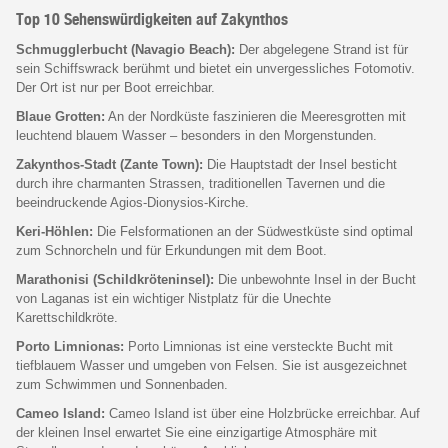
Top 10 Sehenswürdigkeiten auf Zakynthos
Schmugglerbucht (Navagio Beach):
Der abgelegene Strand ist für
sein Schiffswrack berühmt und bietet ein unvergessliches Fotomotiv.
Der Ort ist nur per Boot erreichbar.
Blaue Grotten:
An der Nordküste faszinieren die Meeresgrotten mit
leuchtend blauem Wasser – besonders in den Morgenstunden.
Zakynthos-Stadt (Zante Town):
Die Hauptstadt der Insel besticht
durch ihre charmanten Strassen, traditionellen Tavernen und die
beeindruckende Agios-Dionysios-Kirche.
Keri-Höhlen:
Die Felsformationen an der Südwestküste sind optimal
zum Schnorcheln und für Erkundungen mit dem Boot.
Marathonisi (Schildkröteninsel):
Die unbewohnte Insel in der Bucht
von Laganas ist ein wichtiger Nistplatz für die Unechte
Karettschildkröte.
Porto Limnionas:
Porto Limnionas ist eine versteckte Bucht mit
tiefblauem Wasser und umgeben von Felsen. Sie ist ausgezeichnet
zum Schwimmen und Sonnenbaden.
Cameo Island:
Cameo Island ist über eine Holzbrücke erreichbar. Auf
der kleinen Insel erwartet Sie eine einzigartige Atmosphäre mit