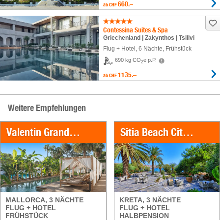
660.–
ab
CHF
Contessina Suites & Spa
Griechenland | Zakynthos | Tsilivi
Flug + Hotel
,
6 Nächte
, Frühstück
690 kg CO
e p.P.
2
1135.–
ab
CHF
Weitere Empfehlungen
Valentin Grand Park Suite Hotel
Sitia Beach City Resort & Spa
MALLORCA, 3 NÄCHTE
KRETA, 3 NÄCHTE
FLUG + HOTEL
FLUG + HOTEL
FRÜHSTÜCK
HALBPENSION