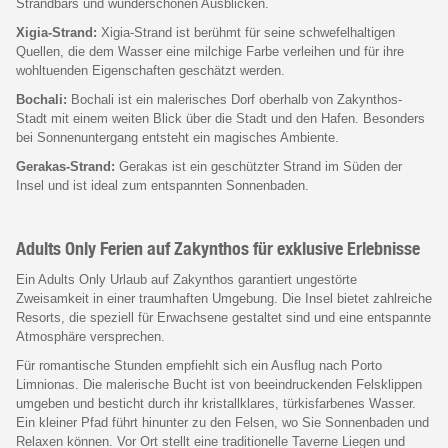
Strandbars und wunderschönen Ausblicken.
Xigia-Strand:
Xigia-Strand ist berühmt für seine schwefelhaltigen
Quellen, die dem Wasser eine milchige Farbe verleihen und für ihre
wohltuenden Eigenschaften geschätzt werden.
Bochali:
Bochali ist ein malerisches Dorf oberhalb von Zakynthos-
Stadt mit einem weiten Blick über die Stadt und den Hafen. Besonders
bei Sonnenuntergang entsteht ein magisches Ambiente.
Gerakas-Strand:
Gerakas ist ein geschützter Strand im Süden der
Insel und ist ideal zum entspannten Sonnenbaden.
Adults Only Ferien auf Zakynthos für exklusive Erlebnisse
Ein Adults Only Urlaub auf Zakynthos garantiert ungestörte
Zweisamkeit in einer traumhaften Umgebung. Die Insel bietet zahlreiche
Resorts, die speziell für Erwachsene gestaltet sind und eine entspannte
Atmosphäre versprechen.
Für romantische Stunden empfiehlt sich ein Ausflug nach Porto
Limnionas. Die malerische Bucht ist von beeindruckenden Felsklippen
umgeben und besticht durch ihr kristallklares, türkisfarbenes Wasser.
Ein kleiner Pfad führt hinunter zu den Felsen, wo Sie Sonnenbaden und
Relaxen können. Vor Ort stellt eine traditionelle Taverne Liegen und