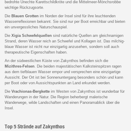
bedrohte Unechte Karettschildkröte und die Mittelmeer-Mönchsrobbe
wichtige Rückzugsorte.
Die
Blauen Grotten
im Norden der Insel sind für ihre leuchtenden
Wasserreflexionen bekannt. Sie sind nur per Boot erreichbar und bieten
ein unvergessliches Naturschauspiel.
Die
Xigia Schwefelquellen
sind natürliche Quellen am gleichnamigen
Strand, deren Wasser reich an Schwefel und Kollagen ist. Das milchig-
blaue Wasser ist nicht nur einzigartig anzusehen, sondern soll auch
therapeutische Eigenschaften haben.
An der südwestlichen Küste von Zakynthos befinden sich die
Mizithres-Felsen
. Die beiden majestätischen Kalksteinspitzen ragen
aus dem tiefblauen Wasser empor und versprechen eine einzigartige
Aussicht. Der Ort ist bei Sonnenuntergang besonders schön und kann
per Boot oder von Aussichtspunkten an Land erkundet werden.
Die
Vrachionas-Bergkette
im Westen von Zakynthos ist wunderbar für
Wanderungen in der Natur. Die Region beherbergt malerische
Wanderwege, wilde Landschaften und einen Panoramablick über die
Insel.
Top 5 Strände auf Zakynthos