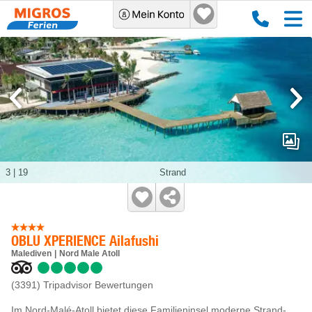
3
|
19
Strand
OBLU XPERIENCE Ailafushi
Malediven
Nord Male Atoll
(3391)
Tripadvisor Bewertungen
Im Nord-Malé-Atoll bietet diese Familieninsel moderne Strand-